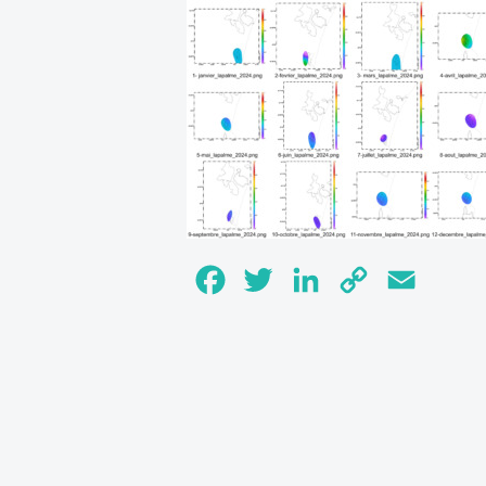
Facebook
Twitter
LinkedIn
Copy
Email
Link