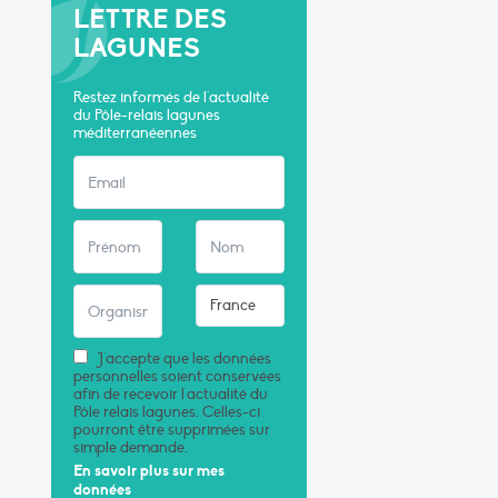
LETTRE DES
LAGUNES
Restez informés de l'actualité
du Pôle-relais lagunes
méditerranéennes
J'accepte que les données
personnelles soient conservées
afin de recevoir l'actualité du
Pôle relais lagunes. Celles-ci
pourront être supprimées sur
simple demande.
En savoir plus sur mes
données