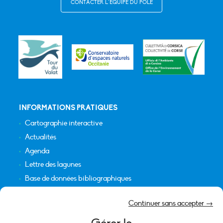
CONTACTER L’ÉQUIPE DU PÔLE
INFORMATIONS PRATIQUES
Cartographie interactive
Actualités
Agenda
Lettre des lagunes
Base de données bibliographiques
INFORMATIONS LÉGALES
Continuer sans accepter →
Plan du site