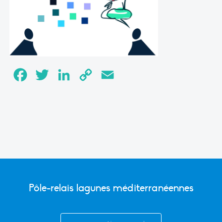
Facebook
Twitter
LinkedIn
Copy
Email
Link
Pôle-relais lagunes méditerranéennes