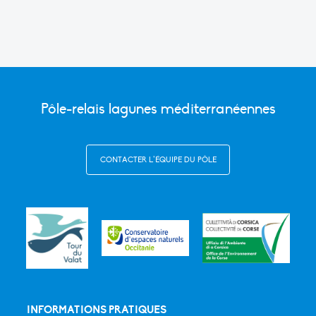
Pôle-relais lagunes méditerranéennes
CONTACTER L’ÉQUIPE DU PÔLE
INFORMATIONS PRATIQUES