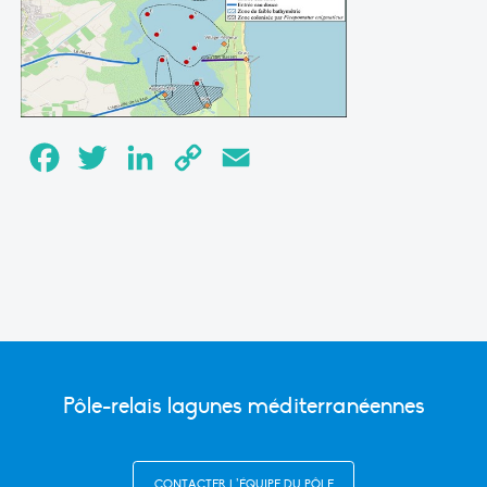
Facebook
Twitter
LinkedIn
Copy
Email
Link
Pôle-relais lagunes méditerranéennes
CONTACTER L’ÉQUIPE DU PÔLE