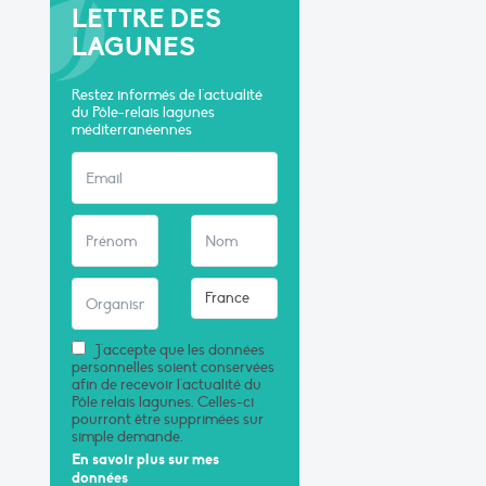
LETTRE DES
LAGUNES
Restez informés de l'actualité
du Pôle-relais lagunes
méditerranéennes
J'accepte que les données
personnelles soient conservées
afin de recevoir l'actualité du
Pôle relais lagunes. Celles-ci
pourront être supprimées sur
simple demande.
En savoir plus sur mes
données