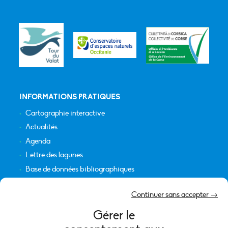
INFORMATIONS PRATIQUES
Cartographie interactive
Actualités
Agenda
Lettre des lagunes
Base de données bibliographiques
INFORMATIONS LÉGALES
Continuer sans accepter →
Plan du site
Gérer le
Crédits