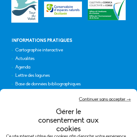
INFORMATIONS PRATIQUES
Cartographie interactive
Actualités
Agenda
Lettre des lagunes
Base de données bibliographiques
INFORMATIONS LÉGALES
Continuer sans accepter →
Plan du site
Gérer le
Crédits
consentement aux
Mentions légales
cookies
Politique de cookies (UE)
Ce site internet utilise des cookies afin d'enrichir votre expérience