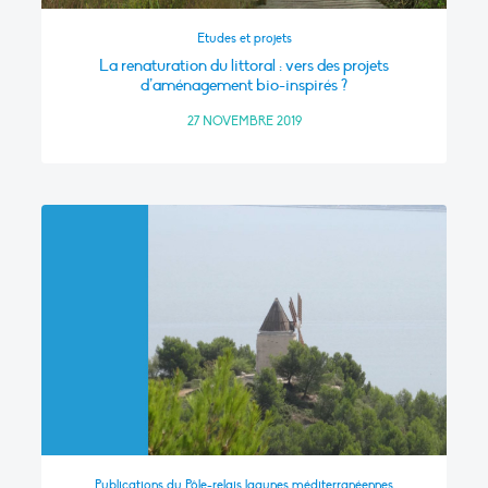
Etudes et projets
La renaturation du littoral : vers des projets
d’aménagement bio-inspirés ?
27 NOVEMBRE 2019
Publications du Pôle-relais lagunes méditerranéennes