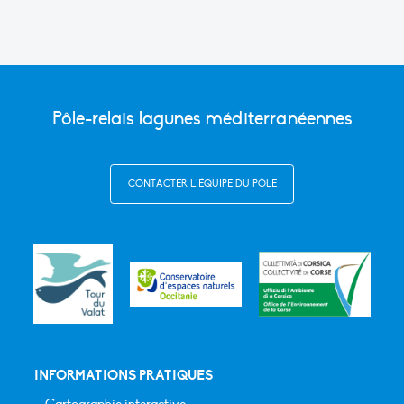
Pôle-relais lagunes méditerranéennes
CONTACTER L’ÉQUIPE DU PÔLE
INFORMATIONS PRATIQUES
Cartographie interactive