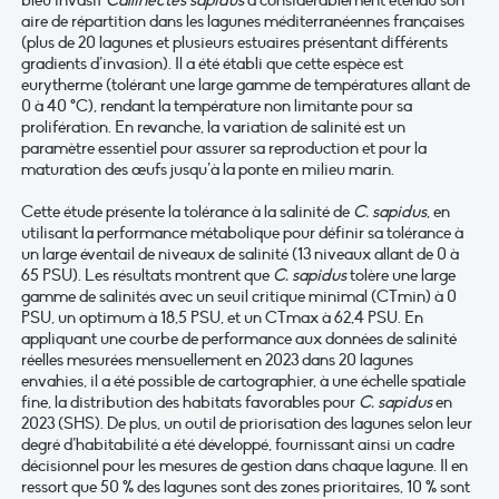
bleu invasif
Callinectes sapidus
a considérablement étendu son
aire de répartition dans les lagunes méditerranéennes françaises
(plus de 20 lagunes et plusieurs estuaires présentant différents
gradients d’invasion). Il a été établi que cette espèce est
eurytherme (tolérant une large gamme de températures allant de
0 à 40 °C), rendant la température non limitante pour sa
prolifération. En revanche, la variation de salinité est un
paramètre essentiel pour assurer sa reproduction et pour la
maturation des œufs jusqu’à la ponte en milieu marin.
Cette étude présente la tolérance à la salinité de
C. sapidus
, en
utilisant la performance métabolique pour définir sa tolérance à
un large éventail de niveaux de salinité (13 niveaux allant de 0 à
65 PSU). Les résultats montrent que
C. sapidus
tolère une large
gamme de salinités avec un seuil critique minimal (CTmin) à 0
PSU, un optimum à 18,5 PSU, et un CTmax à 62,4 PSU. En
appliquant une courbe de performance aux données de salinité
réelles mesurées mensuellement en 2023 dans 20 lagunes
envahies, il a été possible de cartographier, à une échelle spatiale
fine, la distribution des habitats favorables pour
C. sapidus
en
2023 (SHS). De plus, un outil de priorisation des lagunes selon leur
degré d’habitabilité a été développé, fournissant ainsi un cadre
décisionnel pour les mesures de gestion dans chaque lagune. Il en
ressort que 50 % des lagunes sont des zones prioritaires, 10 % sont