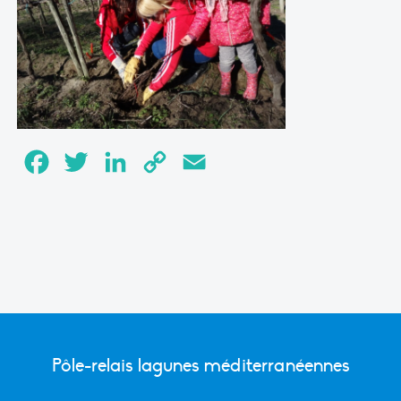
Facebook
Twitter
LinkedIn
Copy
Email
Link
Pôle-relais lagunes méditerranéennes