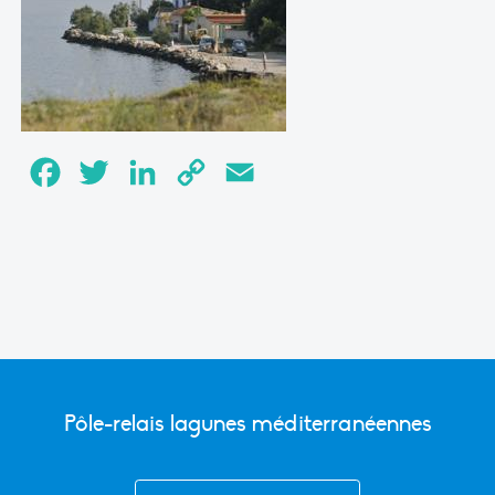
Facebook
Twitter
LinkedIn
Copy
Email
Link
Pôle-relais lagunes méditerranéennes