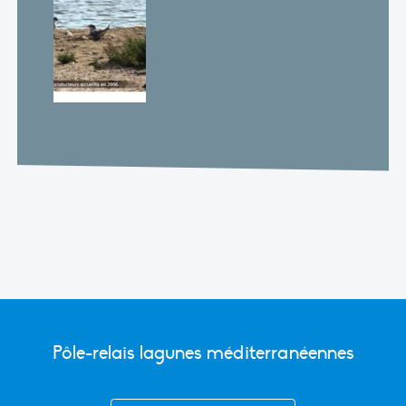
Pôle-relais lagunes méditerranéennes