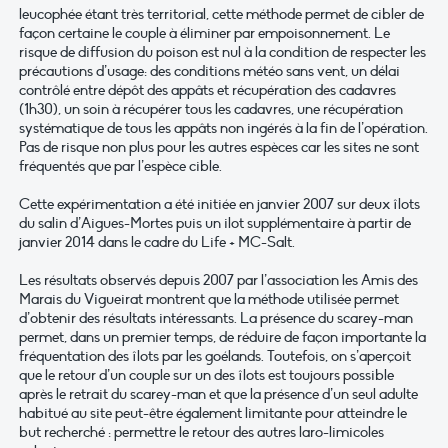
leucophée étant très territorial, cette méthode permet de cibler de
façon certaine le couple à éliminer par empoisonnement. Le
risque de diffusion du poison est nul à la condition de respecter les
précautions d’usage: des conditions météo sans vent, un délai
contrôlé entre dépôt des appâts et récupération des cadavres
(1h30), un soin à récupérer tous les cadavres, une récupération
systématique de tous les appâts non ingérés à la fin de l’opération.
Pas de risque non plus pour les autres espèces car les sites ne sont
fréquentés que par l’espèce cible.
Cette expérimentation a été initiée en janvier 2007 sur deux îlots
du salin d’Aigues-Mortes puis un ilot supplémentaire à partir de
janvier 2014 dans le cadre du Life + MC-Salt.
Les résultats observés depuis 2007 par l’association les Amis des
Marais du Vigueirat montrent que la méthode utilisée permet
d’obtenir des résultats intéressants. La présence du scarey-man
permet, dans un premier temps, de réduire de façon importante la
fréquentation des îlots par les goélands. Toutefois, on s’aperçoit
que le retour d’un couple sur un des îlots est toujours possible
après le retrait du scarey-man et que la présence d’un seul adulte
habitué au site peut-être également limitante pour atteindre le
but recherché : permettre le retour des autres laro-limicoles