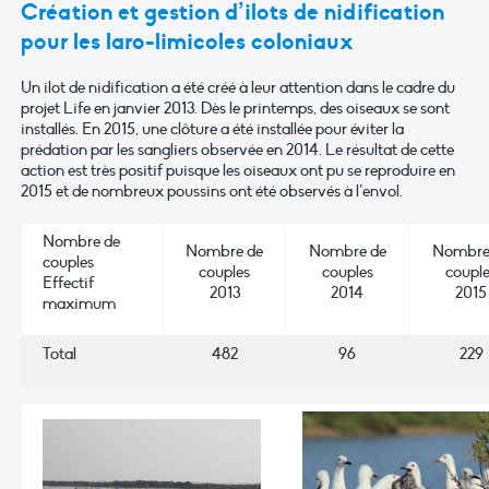
Création et gestion d’ilots de nidification
pour les laro-limicoles coloniaux
Un ilot de nidification a été créé à leur attention dans le cadre du
projet Life en janvier 2013. Dès le printemps, des oiseaux se sont
installés. En 2015, une clôture a été installée pour éviter la
prédation par les sangliers observée en 2014. Le résultat de cette
action est très positif puisque les oiseaux ont pu se reproduire en
2015 et de nombreux poussins ont été observés à l’envol.
Nombre de
Nombre de
Nombre de
Nombre
couples
couples
couples
coupl
Effectif
2013
2014
2015
maximum
Total
482
96
229