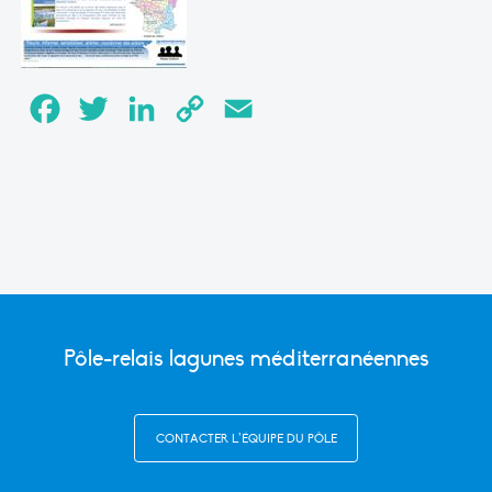
Facebook
Twitter
LinkedIn
Copy
Email
Link
Pôle-relais lagunes méditerranéennes
CONTACTER L’ÉQUIPE DU PÔLE