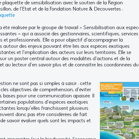
e plaquette de sensibilisation avec le soutien de la Région
llon, de l’Etat et de la Fondation Nature & Découvertes :
aquette
 été réalisée par le groupe de travail « Sensibilisation aux espèc
santes » qui a associé des gestionnaires, scientifiques, services
ités et professionnels. Elle a pour objectif d’accompagner la
res autour des enjeux pouvant être liés aux espèces exotiques
antes et l’implication des acteurs sur leurs territoires. Elle se
sur un poster central autour des modalités d’actions et de la
et au lecteur d’en savoir plus et de connaître les coordonnées du
tion ne sont pas si simples à saisir : cette
clés objectives de compréhension, d’éviter
s bases pour une communication apaisée. Il
s certaines populations d’espèces exotiques
antes lorsqu’elles franchissent plusieurs
peuvent donc pas être considérées de fait
e savoir évaluer quels sont les impacts et