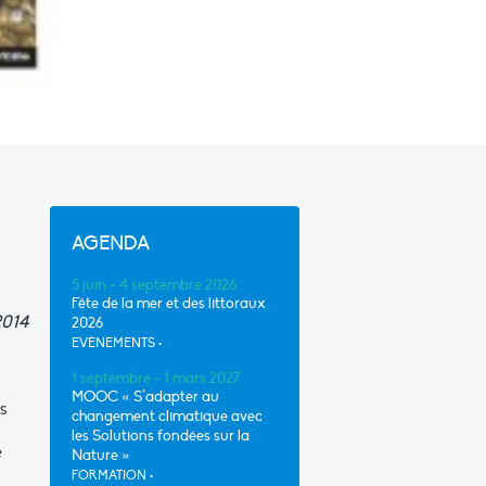
AGENDA
5 juin - 4 septembre 2026
Fête de la mer et des littoraux
2014
2026
EVÈNEMENTS
•
1 septembre - 1 mars 2027
MOOC « S’adapter au
s
changement climatique avec
les Solutions fondées sur la
e
Nature »
FORMATION
•