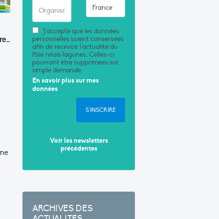
J'accepte que les données
re…
personnelles soient conservées
afin de recevoir l'actualité du
Pôle relais lagunes. Celles-ci
pourront être supprimées sur
simple demande.
En savoir plus sur mes
données
S'INSCRIRE
Voir les newsletters
précédentes
une
ARCHIVES DES
ACTUALITÉS