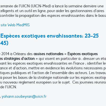
terranée de l’UICN (UICN-Med) a lancé la semaine dernière une
lligents et un outil en ligne, pour aider les gestionnaires d’aires
 contrôler la propagation des espèces envahissantes dans le bass
t
site Web MedMIS
s Espèces exotiques envahissantes: 23-25
(45)
e 2014 à Orléans des
assises nationales « Espèces exotiques
s stratégies d’action »
qui visent en particulier à : dresser un ét
nant les espèces exotiques envahissantes en France ; identifier le
ssance et d’action, mettre en évidence les évolutions nécessaires 
litiques publiques et l’action de l’ensemble des acteurs. Les trava
 à poser les bases de la stratégie nationale sur les espèces exotiq
du nouveau règlement européen sur le sujet. Ces journées réunir
 de l’UICN.
;
yohann.soubeyran@uicn.fr