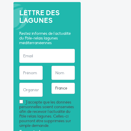
LETTRE DES
LAGUNES
Restez informés de l'actualité
du Pôle-relais lagunes
méditerranéennes
J'accepte que les données
personnelles soient conservées
afin de recevoir l'actualité du
Pôle relais lagunes. Celles-ci
pourront être supprimées sur
simple demande.