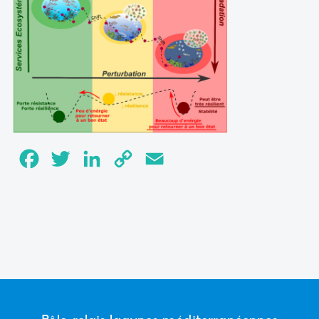
Facebook
Twitter
LinkedIn
Copy
Email
Link