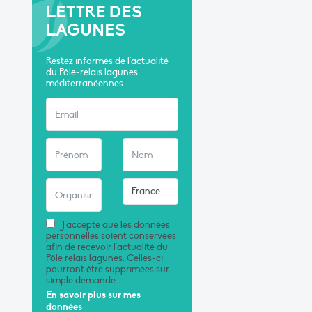
LETTRE DES
LAGUNES
Restez informés de l'actualité
du Pôle-relais lagunes
méditerranéennes
J'accepte que les données
personnelles soient conservées
afin de recevoir l'actualité du
Pôle relais lagunes. Celles-ci
pourront être supprimées sur
simple demande.
En savoir plus sur mes
données