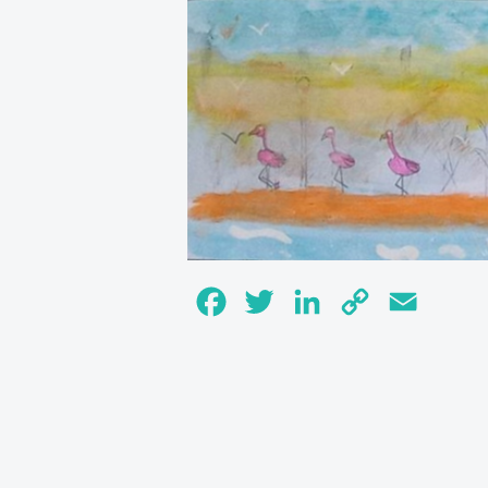
Facebook
Twitter
LinkedIn
Copy
Email
Link