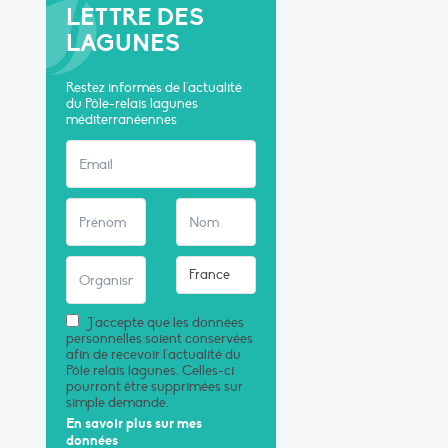
LETTRE DES
LAGUNES
Restez informés de l'actualité
du Pôle-relais lagunes
méditerranéennes
J'accepte que les données
personnelles soient conservées
afin de recevoir l'actualité du
Pôle relais lagunes. Celles-ci
pourront être supprimées sur
simple demande.
En savoir plus sur mes
données