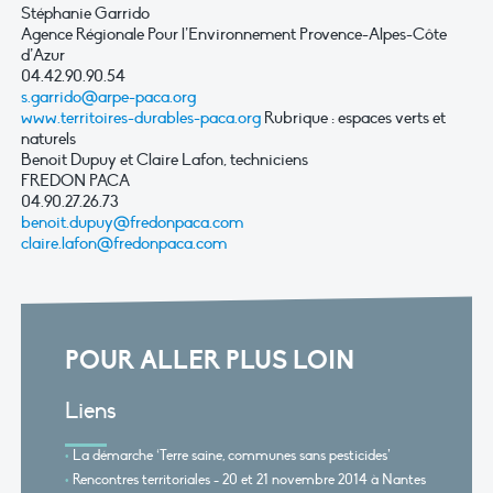
Stéphanie Garrido
Agence Régionale Pour l’Environnement Provence-Alpes-Côte
d’Azur
04.42.90.90.54
s.garrido@arpe-paca.org
www.territoires-durables-paca.org
Rubrique : espaces verts et
naturels
Benoit Dupuy et Claire Lafon, techniciens
FREDON PACA
04.90.27.26.73
benoit.dupuy@fredonpaca.com
claire.lafon@fredonpaca.com
POUR ALLER PLUS LOIN
Liens
La démarche ‘Terre saine, communes sans pesticides’
Rencontres territoriales - 20 et 21 novembre 2014 à Nantes