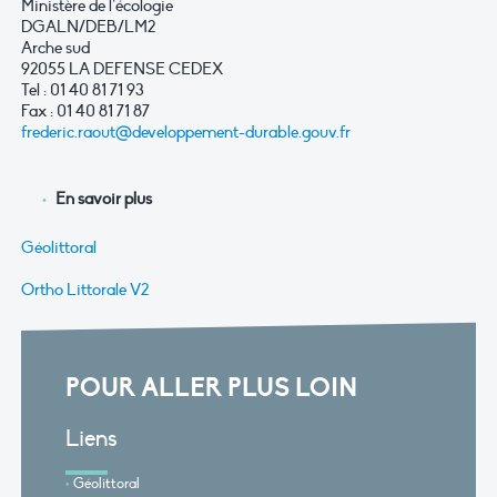
Ministère de l’écologie
DGALN/DEB/LM2
Arche sud
92055 LA DEFENSE CEDEX
Tel : 01 40 81 71 93
Fax : 01 40 81 71 87
frederic.raout@developpement-durable.gouv.fr
En savoir plus
Géolittoral
Ortho Littorale V2
POUR ALLER PLUS LOIN
Liens
Géolittoral