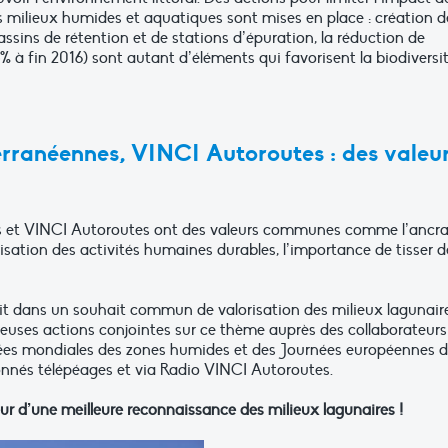
es milieux humides et aquatiques sont mises en place : création d
ssins de rétention et de stations d’épuration, la réduction de
% à fin 2016) sont autant d’éléments qui favorisent la biodiversit
erranéennes, VINCI Autoroutes : des valeu
es et VINCI Autoroutes ont des valeurs communes comme l’ancr
lorisation des activités humaines durables, l’importance de tisser d
rit dans un souhait commun de valorisation des milieux lagunair
uses actions conjointes sur ce thème auprès des collaborateurs
ées mondiales des zones humides et des Journées européennes 
bonnés télépéages et via Radio VINCI Autoroutes.
r d’une meilleure reconnaissance des milieux lagunaires !