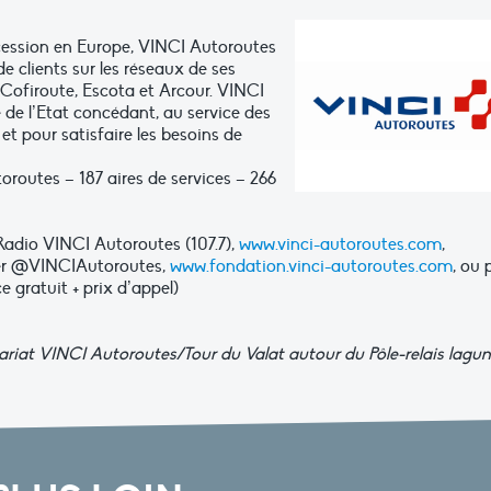
cession en Europe, VINCI Autoroutes
de clients sur les réseaux de ses
 Cofiroute, Escota et Arcour. VINCI
 de l’Etat concédant, au service des
et pour satisfaire les besoins de
oroutes – 187 aires de services – 266
 Radio VINCI Autoroutes (107.7),
www.vinci-autoroutes.com
,
er @VINCIAutoroutes,
www.fondation.vinci-autoroutes.com
, ou 
e gratuit + prix d’appel)
riat VINCI Autoroutes/Tour du Valat autour du Pôle-relais lagun