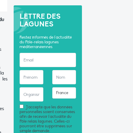
LETTRE DES
du
LAGUNES
Restez informés de l'actualité
du Pôle-relais lagunes
méditerranéennes
s
s
la
 les
J'accepte que les données
des
personnelles soient conservées
afin de recevoir l'actualité du
Pôle relais lagunes. Celles-ci
pourront être supprimées sur
simple demande.
e