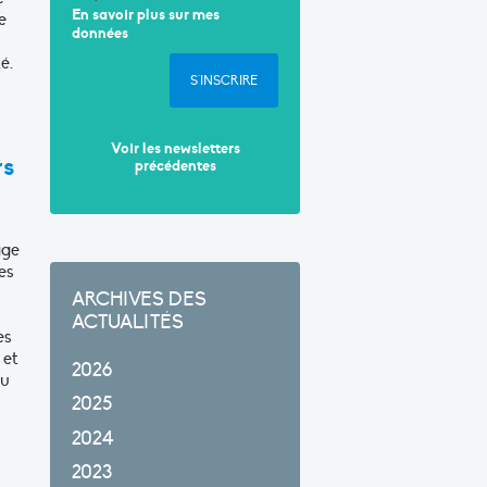
En savoir plus sur mes
e
données
é.
S'INSCRIRE
Voir les newsletters
rs
précédentes
age
es
ARCHIVES DES
ACTUALITÉS
es
 et
2026
du
2025
2024
2023