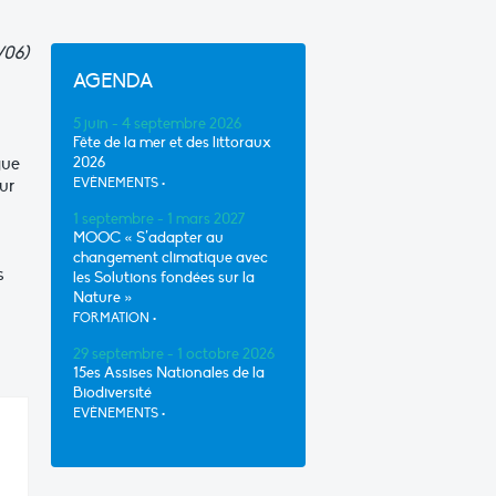
/06)
AGENDA
5 juin - 4 septembre 2026
Fête de la mer et des littoraux
gue
2026
ur
EVÈNEMENTS
•
1 septembre - 1 mars 2027
MOOC « S’adapter au
changement climatique avec
s
les Solutions fondées sur la
Nature »
FORMATION
•
29 septembre - 1 octobre 2026
15es Assises Nationales de la
Biodiversité
EVÈNEMENTS
•