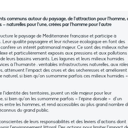
nts communs autour du paysage, de l’attraction pour l’homme, 
s – naturelles pour l’une, créées par l’homme pour l’autre
ucture le paysage de Méditerranée française et participe à
. Leur qualité paysagère et leur richesse écologique en font des
 confère un intérêt patrimonial majeur. Ce sont des milieux riche
exe et particulièrement exposés aux pressions et aux pollutions
de leurs bassins versants. Les lagunes et leurs milieux humides
es à l’humanité : véritables infrastructures naturelles, aux rôle
tes, atténuent l’impact des crues et des sécheresses et améliorent 
ltre naturel, si bien qu’on surnomme parfois ces milieux humides «
’identité des territoires, jouent un rôle majeur pour leur
, si bien qu’on les surnomme parfois « l’épine dorsale » d’un
nces entre les hommes, et rend accessibles au plus grand nombre 
méconnus du grand public.
nscientes de leurs responsabilités et des leviers d’actions dont
voir l’environnement littoral. Des actions pour limiter l’impact d