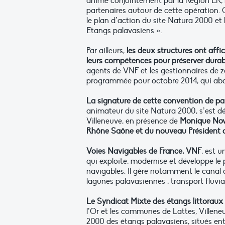
animé conjointement par la Région LR, l
partenaires autour de cette opération
le plan d’action du site Natura 2000 
Etangs palavasiens ».
Par ailleurs,
les deux structures ont affic
leurs compétences pour préserver dura
agents de VNF et les gestionnaires de z
programmée pour octobre 2014, qui about
La signature de cette convention de par
animateur du site Natura 2000, s’est dér
Villeneuve, en présence de
Monique Novat
Rhône Saône et du nouveau Président du
Voies Navigables de France, VNF
, est u
qui exploite, modernise et développe le
navigables. Il gère notamment le canal 
lagunes palavasiennes : transport fluvia
Le Syndicat Mixte des étangs littoraux 
l’Or et les communes de Lattes, Villeneu
2000 des étangs palavasiens, situés entr