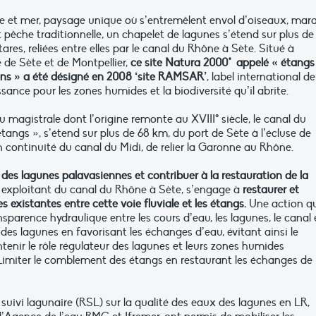
re et mer, paysage unique où s’entremêlent envol d’oiseaux, mara
t pêche traditionnelle, un chapelet de lagunes s’étend sur plus de
ares, reliées entre elles par le canal du Rhône à Sète. Situé à
 de Sète et de Montpellier,
ce site Natura 2000* appelé « étangs
ns » a été désigné en 2008 ‘site RAMSAR’
, label international de
sance pour les zones humides et la biodiversité qu’il abrite.
u magistrale dont l’origine remonte au XVIII° siècle, le canal du
angs », s’étend sur plus de 68 km, du port de Sète à l’écluse de
 continuité du canal du Midi, de relier la Garonne au Rhône.
 des lagunes palavasiennes et contribuer à la restauration de la
e exploitant du canal du Rhône à Sète, s’engage à
restaurer et
s existantes entre cette voie fluviale et les étangs.
Une action q
ansparence hydraulique entre les cours d’eau, les lagunes, le canal 
 des lagunes en favorisant les échanges d’eau, évitant ainsi le
enir le rôle régulateur des lagunes et leurs zones humides
4) Limiter le comblement des étangs en restaurant les échanges de
 suivi lagunaire (RSL) sur la qualité des eaux des lagunes en LR,