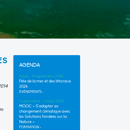
ES
AGENDA
5 juin - 4 septembre 2026
Fête de la mer et des littoraux
2014
2026
EVÈNEMENTS
•
1 septembre - 1 mars 2027
MOOC « S’adapter au
re
changement climatique avec
les Solutions fondées sur la
Nature »
FORMATION
•