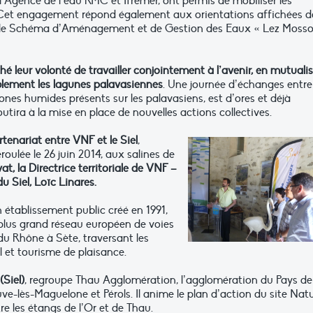
’Agence de l’eau RMC et Ifremer, ont permis de mobiliser les
. Cet engagement répond également aux orientations affichées 
et le Schéma d’Aménagement et de Gestion des Eaux « Lez Moss
hé leur volonté de travailler conjointement à l’avenir, en mutuali
blement les lagunes palavasiennes
. Une journée d’échanges entre
ones humides présents sur les palavasiens, est d’ores et déjà
ira à la mise en place de nouvelles actions collectives.
tenariat entre VNF et le Siel
,
oulée le 26 juin 2014, aux salines de
, la Directrice territoriale de VNF –
 Siel, Loïc Linares.
n établissement public créé en 1991,
 plus grand réseau européen de voies
du Rhône à Sète, traversant les
l et tourisme de plaisance.
(Siel)
, regroupe Thau Agglomération, l’agglomération du Pays de
ve-lès-Maguelone et Pérols. Il anime le plan d’action du site Nat
e les étangs de l’Or et de Thau.