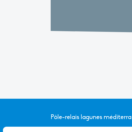
Pôle-relais lagunes méditerr