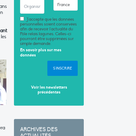
dans
on
J'accepte que les données
personnelles soient conservées
afin de recevoir l'actualité du
sant
Pôle relais lagunes. Celles-ci
 les
pourront être supprimées sur
simple demande.
En savoir plus sur mes
données
S'INSCRIRE
Voir les newsletters
précédentes
ura
ARCHIVES DES
ACTUALITÉS