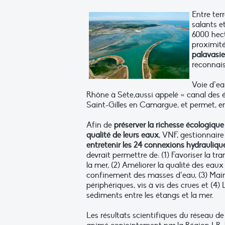
Entre ter
salants e
6000 hect
proximité
palavasie
reconnais
Voie d’ea
Rhône à Sète,aussi appelé « canal des ét
Saint-Gilles en Camargue, et permet, en
Afin de
préserver la richesse écologique
qualité de leurs eaux
, VNF, gestionnair
entretenir les 24 connexions hydraulique
devrait permettre de: (1) Favoriser la tr
la mer, (2) Améliorer la qualité des eaux
confinement des masses d’eau, (3) Maint
périphériques, vis à vis des crues et (
sédiments entre les étangs et la mer.
Les résultats scientifiques du réseau de