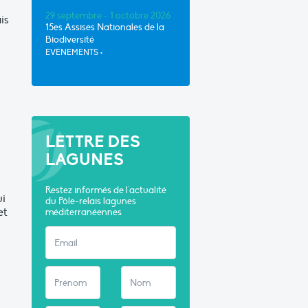
29 septembre - 1 octobre 2026
is
15es Assises Nationales de la
Biodiversité
EVÈNEMENTS
•
LETTRE DES
LAGUNES
Restez informés de l'actualité
ui
du Pôle-relais lagunes
et
méditerranéennes