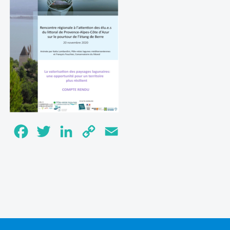
Facebook
Twitter
LinkedIn
Copy
Email
Link