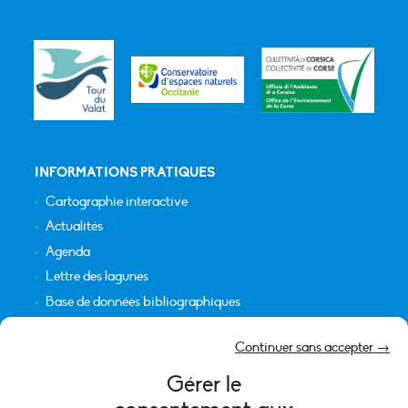
INFORMATIONS PRATIQUES
Cartographie interactive
Actualités
Agenda
Lettre des lagunes
Base de données bibliographiques
INFORMATIONS LÉGALES
Continuer sans accepter →
Plan du site
Gérer le
Crédits