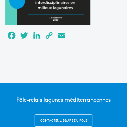
Facebook
Twitter
LinkedIn
Copy
Email
Link
Pôle-relais lagunes méditerranéennes
CONTACTER L’ÉQUIPE DU PÔLE