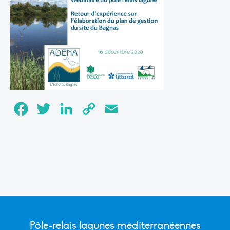
Facebook
Twitter
LinkedIn
Copy
Email
Link
Pôle-relais lagunes méditerranéennes