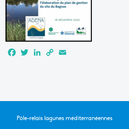
Facebook
Twitter
LinkedIn
Copy
Email
Link
Pôle-relais lagunes méditerranéennes