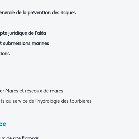
générale de la prévention des risques
te juridique de l’aléa
et submersions marines
tions
sier Mares et réseaux de mares
nts au service de l’hydrologie des tourbières
ce
urs de site Ramsar