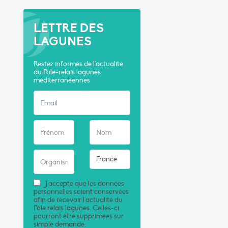
LETTRE DES
LAGUNES
Restez informés de l'actualité
du Pôle-relais lagunes
méditerranéennes
J'accepte que les données
personnelles soient conservées
afin de recevoir l'actualité du
Pôle relais lagunes. Celles-ci
pourront être supprimées sur
simple demande.