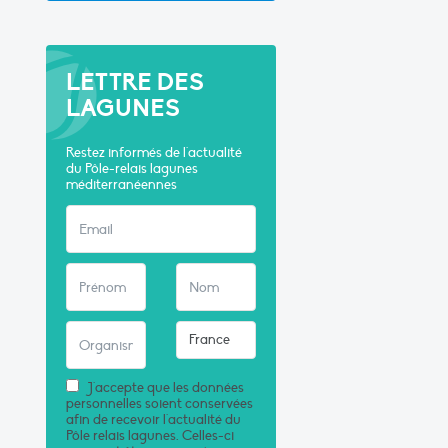
LETTRE DES
LAGUNES
Restez informés de l'actualité
du Pôle-relais lagunes
méditerranéennes
J'accepte que les données
personnelles soient conservées
afin de recevoir l'actualité du
Pôle relais lagunes. Celles-ci