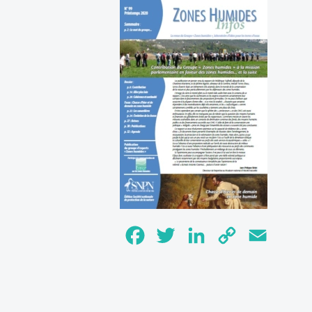
Facebook
Twitter
LinkedIn
Copy
Email
Link