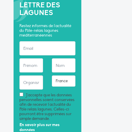
LETTRE DES
LAGUNES
Restez informés de l'actualité
du Pôle-relais lagunes
méditerranéennes
J'accepte que les données
personnelles soient conservées
afin de recevoir l'actualité du
Pôle relais lagunes. Celles-ci
pourront être supprimées sur
simple demande.
En savoir plus sur mes
données