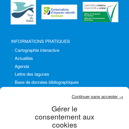
INFORMATIONS PRATIQUES
Cartographie interactive
Actualités
Agenda
Lettre des lagunes
Base de données bibliographiques
INFORMATIONS LÉGALES
Continuer sans accepter →
Plan du site
Gérer le
Crédits
consentement aux
Mentions légales
cookies
Politique de cookies (UE)