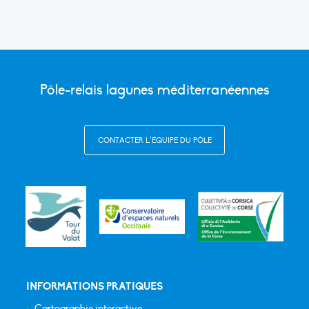
Pôle-relais lagunes méditerranéennes
CONTACTER L’ÉQUIPE DU PÔLE
INFORMATIONS PRATIQUES
Cartographie interactive