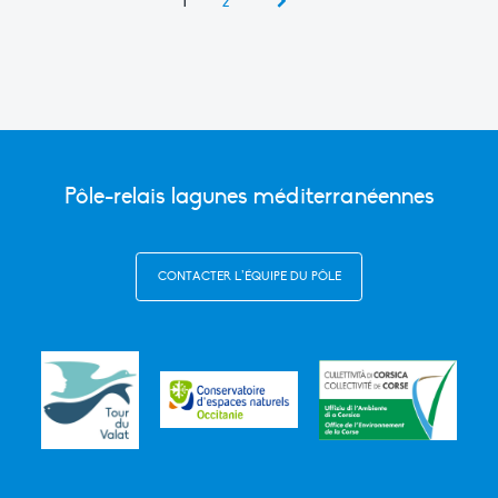
1
2
Pôle-relais lagunes méditerranéennes
CONTACTER L’ÉQUIPE DU PÔLE