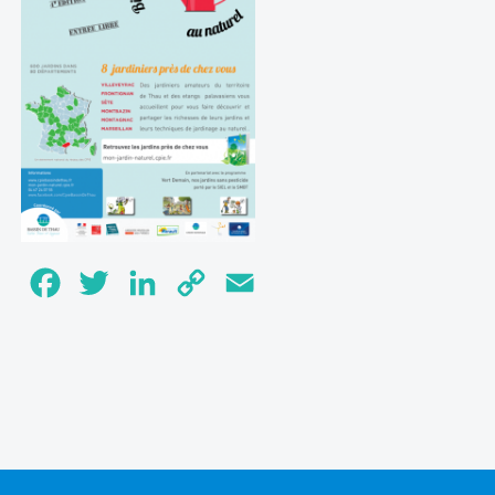
Facebook
Twitter
LinkedIn
Copy
Email
Link