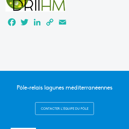
Facebook
Twitter
LinkedIn
Copy
Email
Link
Pôle-relais lagunes méditerranéennes
CONTACTER L’ÉQUIPE DU PÔLE