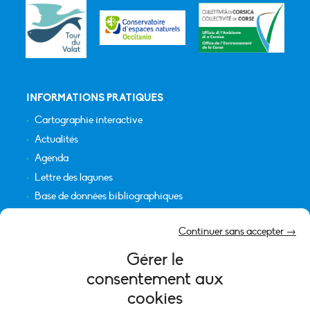
INFORMATIONS PRATIQUES
Cartographie interactive
Actualités
Agenda
Lettre des lagunes
Base de données bibliographiques
INFORMATIONS LÉGALES
Continuer sans accepter →
Plan du site
Gérer le
Crédits
consentement aux
Mentions légales
cookies
Politique de cookies (UE)