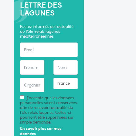
LETTRE DES
LAGUNES
Restez informés de l'actualité
du Pôle-relais lagunes
méditerranéennes
J'accepte que les données
personnelles soient conservées
afin de recevoir l'actualité du
Pôle relais lagunes. Celles-ci
pourront être supprimées sur
simple demande.
En savoir plus sur mes
données