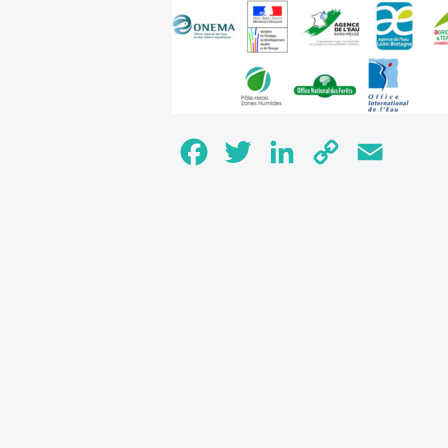
Facebook
Twitter
LinkedIn
Copy
Email
Link