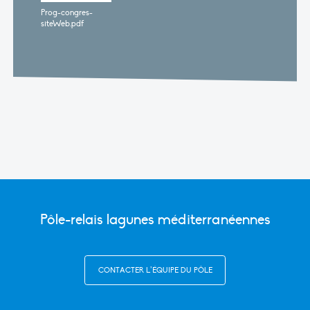
Prog-congres-
siteWeb.pdf
Pôle-relais lagunes méditerranéennes
CONTACTER L’ÉQUIPE DU PÔLE