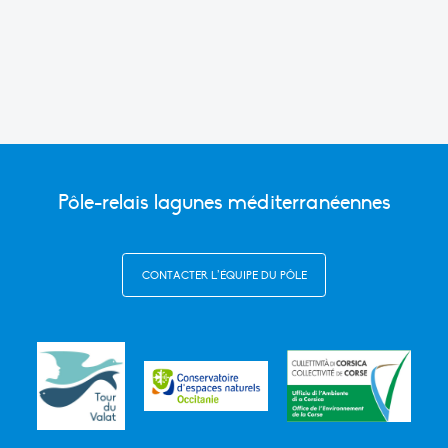
Link
Pôle-relais lagunes méditerranéennes
CONTACTER L’ÉQUIPE DU PÔLE