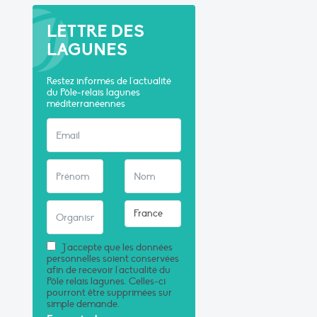
LETTRE DES
LAGUNES
Restez informés de l'actualité
du Pôle-relais lagunes
méditerranéennes
J'accepte que les données
personnelles soient conservées
afin de recevoir l'actualité du
Pôle relais lagunes. Celles-ci
pourront être supprimées sur
simple demande.