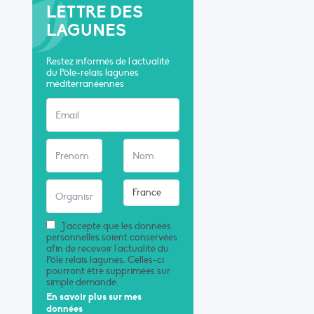
LETTRE DES
LAGUNES
Restez informés de l'actualité
du Pôle-relais lagunes
méditerranéennes
J'accepte que les données
personnelles soient conservées
afin de recevoir l'actualité du
Pôle relais lagunes. Celles-ci
pourront être supprimées sur
simple demande.
En savoir plus sur mes
données