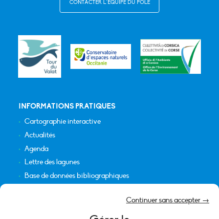
CONTACTER L’ÉQUIPE DU PÔLE
INFORMATIONS PRATIQUES
Cartographie interactive
Actualités
Agenda
Lettre des lagunes
Base de données bibliographiques
INFORMATIONS LÉGALES
Continuer sans accepter →
Plan du site