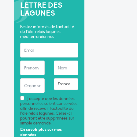
LETTRE DES
LAGUNES
Restez informés de l'actualité
du Pôle-relais lagunes
méditerranéennes
J'accepte que les données
personnelles soient conservées
afin de recevoir l'actualité du
Pôle relais lagunes. Celles-ci
pourront être supprimées sur
simple demande.
En savoir plus sur mes
données