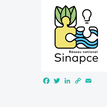
Facebook
Twitter
LinkedIn
Copy
Email
Link