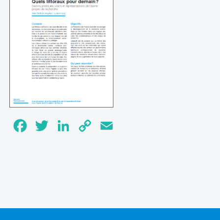
Facebook
Twitter
LinkedIn
Copy
Email
Link