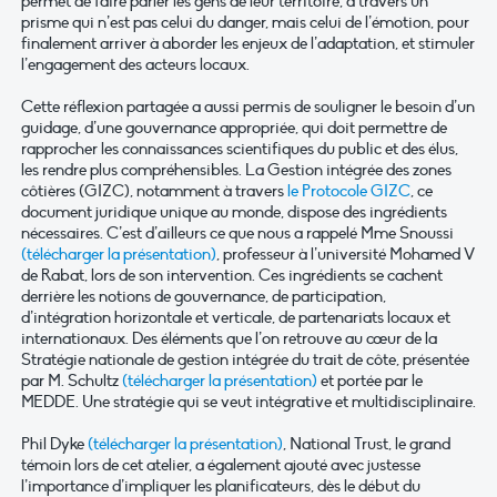
permet de faire parler les gens de leur territoire, à travers un
prisme qui n’est pas celui du danger, mais celui de l’émotion, pour
finalement arriver à aborder les enjeux de l’adaptation, et stimuler
l’engagement des acteurs locaux.
Cette réflexion partagée a aussi permis de souligner le besoin d’un
guidage, d’une gouvernance appropriée, qui doit permettre de
rapprocher les connaissances scientifiques du public et des élus,
les rendre plus compréhensibles. La Gestion intégrée des zones
côtières (GIZC), notamment à travers
le Protocole GIZC
, ce
document juridique unique au monde, dispose des ingrédients
nécessaires. C’est d’ailleurs ce que nous a rappelé Mme Snoussi
(télécharger la présentation)
, professeur à l’université Mohamed V
de Rabat, lors de son intervention. Ces ingrédients se cachent
derrière les notions de gouvernance, de participation,
d’intégration horizontale et verticale, de partenariats locaux et
internationaux. Des éléments que l’on retrouve au cœur de la
Stratégie nationale de gestion intégrée du trait de côte, présentée
par M. Schultz
(télécharger la présentation)
et portée par le
MEDDE. Une stratégie qui se veut intégrative et multidisciplinaire.
Phil Dyke
(télécharger la présentation)
, National Trust, le grand
témoin lors de cet atelier, a également ajouté avec justesse
l’importance d’impliquer les planificateurs, dès le début du