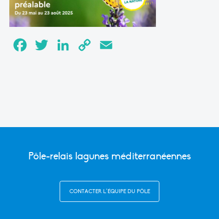
Facebook
Twitter
LinkedIn
Copy
Email
Link
Pôle-relais lagunes méditerranéennes
CONTACTER L’ÉQUIPE DU PÔLE