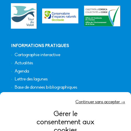
INFORMATIONS PRATIQUES
Cartographie interactive
Actualités
Agenda
Lettre des lagunes
Base de données bibliographiques
INFORMATIONS LÉGALES
Continuer sans accepter →
Plan du site
Gérer le
Crédits
consentement aux
Mentions légales
cookies