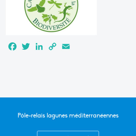
Facebook
Twitter
LinkedIn
Copy
Email
Link
Pôle-relais lagunes méditerranéennes