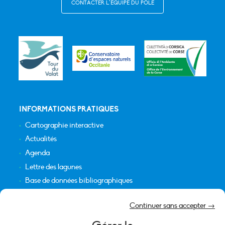
CONTACTER L’ÉQUIPE DU PÔLE
INFORMATIONS PRATIQUES
Cartographie interactive
Actualités
Agenda
Lettre des lagunes
Base de données bibliographiques
INFORMATIONS LÉGALES
Continuer sans accepter →
Plan du site