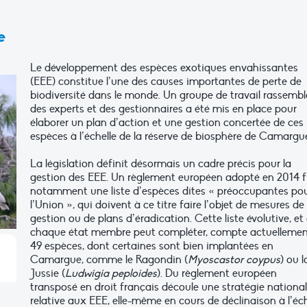
e
Le développement des espèces exotiques envahissantes
(EEE) constitue l’une des causes importantes de perte de
biodiversité dans le monde. Un groupe de travail rassemb
des experts et des gestionnaires a été mis en place pour
élaborer un plan d’action et une gestion concertée de ces
espèces à l’échelle de la réserve de biosphère de Camargu
La législation définit désormais un cadre précis pour la
gestion des EEE. Un règlement européen adopté en 2014 f
notamment une liste d’espèces dites « préoccupantes po
l’Union », qui doivent à ce titre faire l’objet de mesures de
gestion ou de plans d’éradication. Cette liste évolutive, et
chaque état membre peut compléter, compte actuelleme
49 espèces, dont certaines sont bien implantées en
Camargue, comme le Ragondin (
Myoscastor coypus
) ou l
Jussie (
Ludwigia peploides
). Du règlement européen
transposé en droit français découle une stratégie nationa
relative aux EEE, elle-même en cours de déclinaison à l’éch