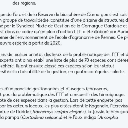
des régions.
hique du Parc et de la Réserve de biosphère de Camargue s’est sais
n groupe de travail dédié, constitué d’une dizaine de structures 
mé par le Syndicat Mixte de Gestion de la Camargue Gardoise et 
st dans ce cadre qu’un plan d’action EEE a été élaboré par Auro
I génie de l’environnement de l’école d’agronomie de Rennes. Ce p
 œuvre espérée à partir de 2020.
mis de réaliser un état des lieux de la problématique des EEE et 
s experts ont ainsi établi une liste de plus de 70 espèces considéré
hère. Ils ont ensuite classé ces espèces selon leur statut
sité et la faisabilité de la gestion, en quatre catégories : alerte,
s d’un panel de gestionnaires et d’usagers (chasseurs,
érêt pour la problématique des EEE et à recueillir des témoignages
te de ces espèces dans la gestion. Lors de cette enquête, pas
r les acteurs locaux, les plus citées étant le Ragondin, l’Ecrevis
Tortue de Floride (
Trachemys scripta elegans
), la Jussie, le Séneço
e la pampa (
Cortaderia selloana
) et le Faux indigo (
Amorpha