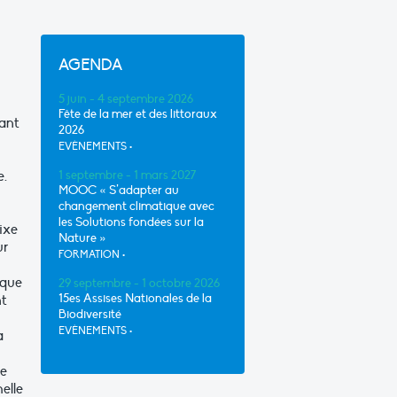
AGENDA
5 juin - 4 septembre 2026
Fête de la mer et des littoraux
lant
2026
EVÈNEMENTS
•
e.
1 septembre - 1 mars 2027
MOOC « S’adapter au
changement climatique avec
les Solutions fondées sur la
ixe
Nature »
ur
FORMATION
•
 que
29 septembre - 1 octobre 2026
15es Assises Nationales de la
nt
Biodiversité
EVÈNEMENTS
•
a
le
elle