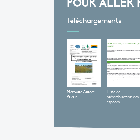
POUR ALLER 
Téléchargements
Mémoire Aurore
Liste de
Prieur
hiérarchisation des
espèces