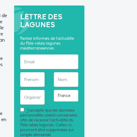
LETTRE DES
i de
de
LAGUNES
le
re
Restez informés de l'actualité
lan
du Pôle-relais lagunes
méditerranéennes
de
es
J'accepte que les données
se
personnelles soient conservées
n en
afin de recevoir l'actualité du
Pôle relais lagunes. Celles-ci
pourront être supprimées sur
simple demande.