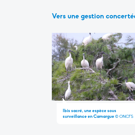
Vers une gestion concerté
Ibis sacré, une espèce sous
surveillance en Camargue
© ONCFS