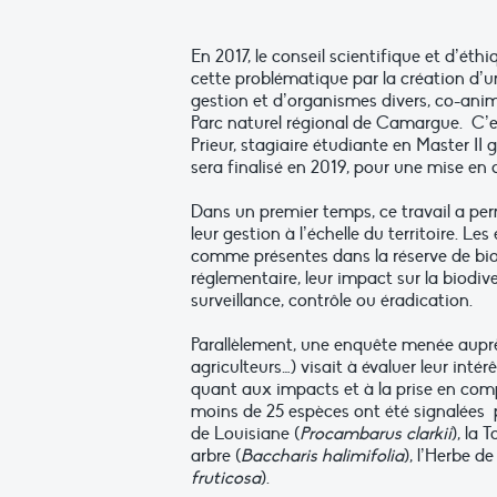
En 2017, le conseil scientifique et d’ét
cette problématique par la création d’u
gestion et d’organismes divers, co-ani
Parc naturel régional de Camargue. C’e
Prieur, stagiaire étudiante en Master I
sera finalisé en 2019, pour une mise en
Dans un premier temps, ce travail a per
leur gestion à l’échelle du territoire. Le
comme présentes dans la réserve de biosp
réglementaire, leur impact sur la biodiver
surveillance, contrôle ou éradication.
Parallèlement, une enquête menée auprè
agriculteurs…) visait à évaluer leur int
quant aux impacts et à la prise en comp
moins de 25 espèces ont été signalées pa
de Louisiane (
Procambarus clarkii
), la 
arbre (
Baccharis halimifolia
), l’Herbe d
fruticosa
).