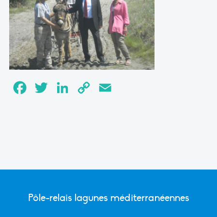
Facebook
Twitter
LinkedIn
Copy
Email
Link
Pôle-relais lagunes méditerranéennes