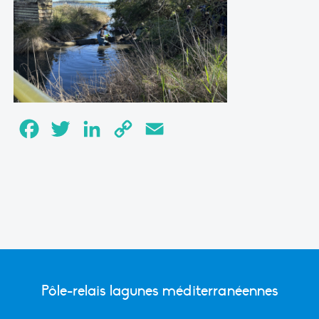
Facebook
Twitter
LinkedIn
Copy
Email
Link
Pôle-relais lagunes méditerranéennes