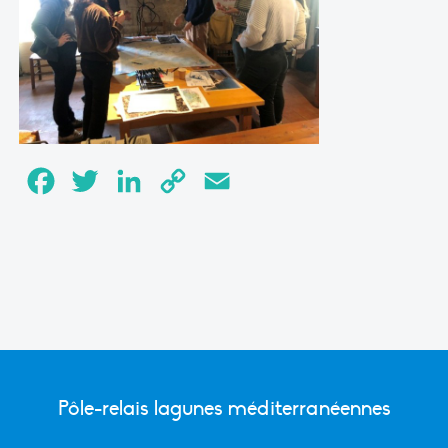
Facebook
Twitter
LinkedIn
Copy
Email
Link
Pôle-relais lagunes méditerranéennes