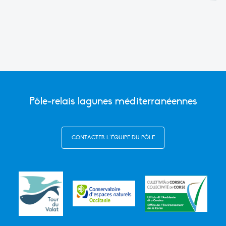
Pôle-relais lagunes méditerranéennes
CONTACTER L’ÉQUIPE DU PÔLE